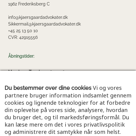
1962 Frederiksberg C
info@kjaersgaardadvokater.dk
Sikkermail@kjaersgaardadvokater.dk
+45 25 13 50
10
CVR: 42915556
Åbningstider:
Mandag - Torsdag:
08.00-16.00
Fredag:
08.00-14.00
Lørdag - Søndag:
Lukket
Vi og vores
Du bestemmer over dine cookies
partnere bruger information indsamlet gennem
cookies og lignende teknologier for at forbedre
Information
din oplevelse på vores side, analysere, hvordan
du bruger det, og til markedsføringsformål. Du
Kontooplysninger:
kan læse mere om det i vores privatlivspolitik
Reg. nr. 9070 - Konto nr. 9210172308
og administrere dit samtykke når som helst.
Cookie- og privatlivspolitik