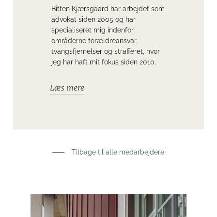
Bitten Kjærsgaard har arbejdet som
advokat siden 2005 og har
specialiseret mig indenfor
områderne forældreansvar,
tvangsfjernelser og strafferet, hvor
jeg har haft mit fokus siden 2010.
Læs mere
Bitten har ført rigtig mange sager
vedr. såvel tvangsfjernelser som
tvangsadoptioner i alle Danmarks
Tilbage til alle medarbejdere
kommuner, i Ankestyrelserne og i
Danmarks mange Byretter og de to
Landsretter. Hun har været advokat
for såvel børn som voksne.
Det er vigtigt, at du som barn eller
forældre opnår tillid, hvilket Bitten