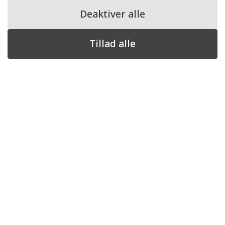
Deaktiver alle
Mandag - Torsdag:
08.00-16.00
Fredag:
08.00-14.00
Tillad alle
Lørdag - Søndag:
Lukket
Information
Kontooplysninger:
Reg. nr. 9070 - Konto nr. 9210172308
Cookie- og privatlivspolitik
Ansvar og forsikringsdækning
© 2026 Kjærsgaard Advokater.