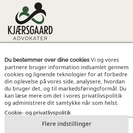
Himmerlandsgade 73
Vi og vores
Du bestemmer over dine cookies
9600 Aars
partnere bruger information indsamlet gennem
cookies og lignende teknologier for at forbedre
Fuglevangsvej 11
din oplevelse på vores side, analysere, hvordan
1962 Frederiksberg C
du bruger det, og til markedsføringsformål. Du
info@kjaersgaardadvokater.dk
kan læse mere om det i vores privatlivspolitik
Sikkermail@kjaersgaardadvokater.dk
og administrere dit samtykke når som helst.
+45 25 13 50
10
Cookie- og privatlivspolitik
CVR: 42915556
Flere indstillinger
Åbningstider: