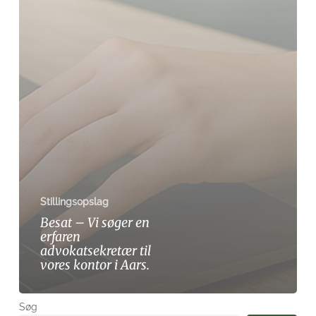
i
Aars.
Stillingsopslag
Besat – Vi søger en
erfaren
advokatsekretær til
vores kontor i Aars.
Søg