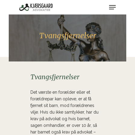
Skip
Menu
to
main
Close
content
Menu
Tvangsfjernelser
Tvangsfjernelser
Det værste en forælder eller et
forældrepar kan opleve, er at få
fjernet sit barn, mod forældrenes
vilje. Hvis du ikke samtykker, har du
krav på advokat og hvis barnet,
sagen omhandler, er over 10 år, så
har barnet også krav på advokat –