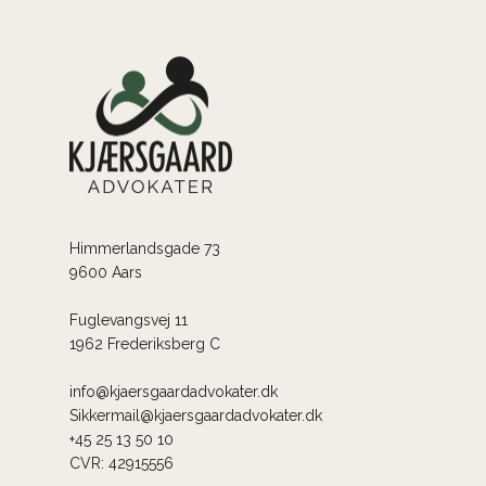
Himmerlandsgade 73
9600 Aars
Fuglevangsvej 11
1962 Frederiksberg C
info@kjaersgaardadvokater.dk
Sikkermail@kjaersgaardadvokater.dk
+45 25 13 50
10
CVR: 42915556