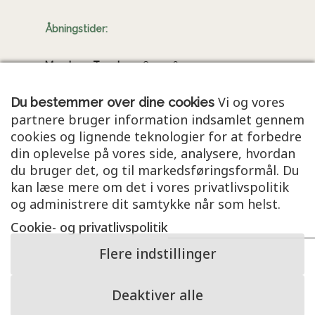
Åbningstider:
Mandag - Torsdag:
08.00-16.00
Fredag:
08.00-14.00
Lørdag - Søndag:
Lukket
Vi og vores
Du bestemmer over dine cookies
partnere bruger information indsamlet gennem
cookies og lignende teknologier for at forbedre
Information
din oplevelse på vores side, analysere, hvordan
du bruger det, og til markedsføringsformål. Du
Kontooplysninger:
kan læse mere om det i vores privatlivspolitik
Reg. nr. 9070 - Konto nr. 9210172308
og administrere dit samtykke når som helst.
Cookie- og privatlivspolitik
Ansvar og forsikringsdækning
Cookie- og privatlivspolitik
Flere indstillinger
Deaktiver alle
© 2026 Kjærsgaard Advokater.